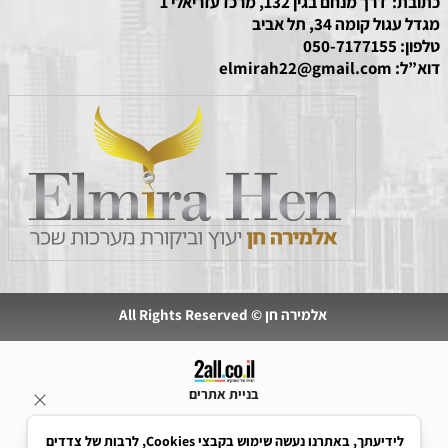
כתובת: דרך מנחם בגין 132, מרכז עזריאלי 1
מגדל עגול קומה 34, תל אביב
טלפון:
050-7177155
דוא”ל:
elmirah22@gmail.com
אלמירה חן © All Rights Reserved
בניית אתרים
לידיעתך, באתרנו נעשה שימוש בקבצי Cookies, לרבות של צדדים