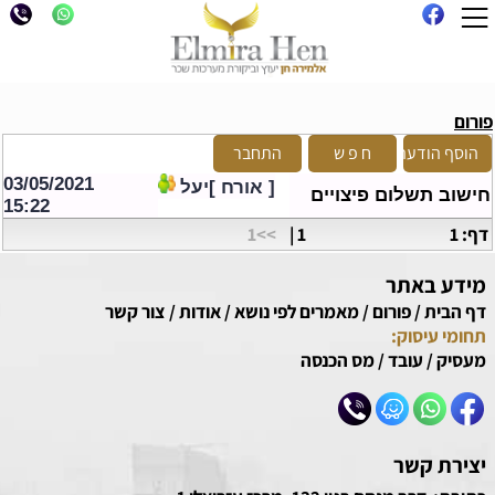
פורום
03/05/2021
[ אורח ]יעל
חישוב תשלום פיצויים
15:22
דף: 1
1
|
>>1
מידע באתר
דף הבית
/
פורום
/
מאמרים לפי נושא
/
אודות
/
צור קשר
תחומי עיסוק:
מעסיק
/
עובד
/
מס הכנסה
יצירת קשר