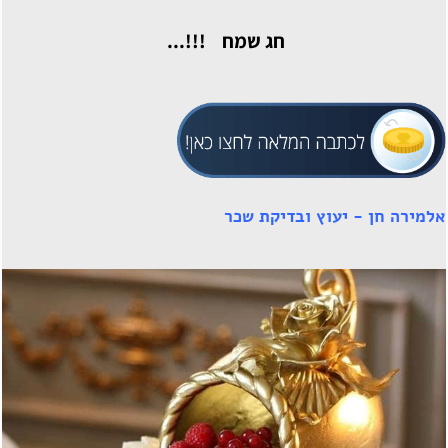
חג שמח !!!...
אלמירה חן - יעוץ ובדיקת שכר